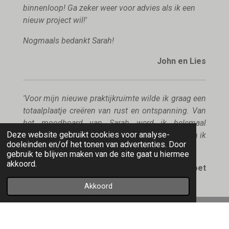
binnenloop! Ga zeker weer voor advies als ik een
nieuw project wil!'
Nogmaals bedankt Sarah!
John en Lies
'Voor mijn nieuwe praktijkruimte wilde ik graag een
totaalplaatje creëren van rust en ontspanning.
Van
het moodboard van Sarah werd ik helemaal
Deze website gebruikt cookies voor analyse-
enthousiast en in het echt is het nóg mooier dan ik
doeleinden en/of het tonen van advertenties. Door
ooit had durven dromen.'
gebruik te blijven maken van de site gaat u hiermee
akkoord.
Leonique - Skinology voor huid en voet
Akkoord
© 2023 Sarah Gisbers interieuradvies | styling